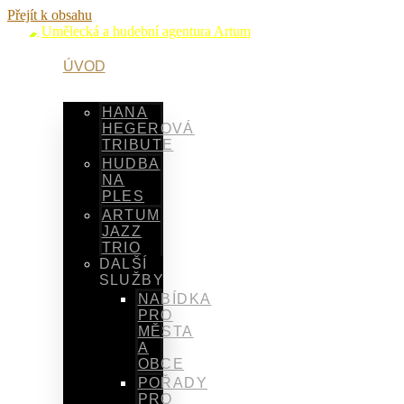
Přejít k obsahu
ÚVOD
SLUŽBY
HANA
HEGEROVÁ
TRIBUTE
HUDBA
NA
PLES
ARTUM
JAZZ
TRIO
DALŠÍ
SLUŽBY
NABÍDKA
PRO
MĚSTA
A
OBCE
POŘADY
PRO