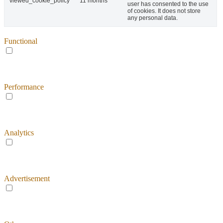
viewed_cookie_policy
11 months
user has consented to the use
of cookies. It does not store
any personal data.
Functional
Functional
Functional cookies help to perform certain functionalities like
sharing the content of the website on social media platforms, collect
feedbacks, and other third-party features.
Performance
Performance
Performance cookies are used to understand and analyze the key
performance indexes of the website which helps in delivering a
better user experience for the visitors.
Analytics
Analytics
Analytical cookies are used to understand how visitors interact with
the website. These cookies help provide information on metrics the
number of visitors, bounce rate, traffic source, etc.
Advertisement
Advertisement
Advertisement cookies are used to provide visitors with relevant ads
and marketing campaigns. These cookies track visitors across
websites and collect information to provide customized ads.