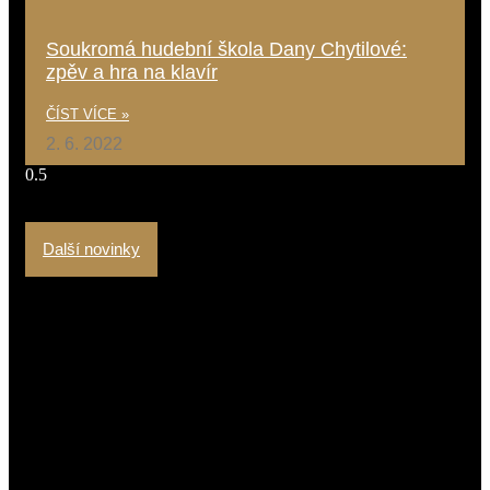
Soukromá hudební škola Dany Chytilové:
zpěv a hra na klavír
ČÍST VÍCE »
2. 6. 2022
Další novinky