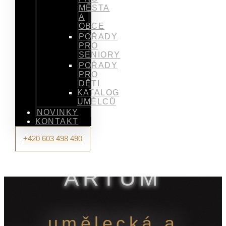
MĚSTA
A
OBCE
POŘADY
PRO
SENIORY
POŘADY
PRO
DĚTI
KATALOG
UMĚLCŮ
NOVINKY
KONTAKT
+420 603 498 490
ARTUM
umělecká a