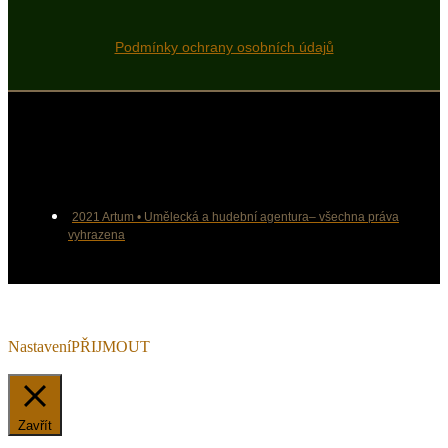
Podmínky ochrany osobních údajů
2021 Artum • Umělecká a hudební agentura– všechna práva
vyhrazena
Používáme cookies, abychom Vám umožnili pohodlné prohlížení
webu a díky analýze provozu webu neustále zlepšovali jeho funkce,
výkon a použitelnost.
Nastavení
PŘIJMOUT
Manage consent
Zavřít