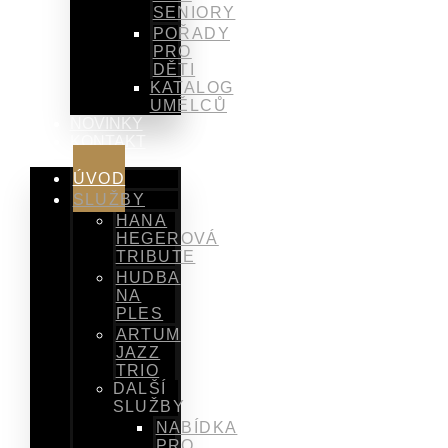
SENIORY
POŘADY
PRO
DĚTI
KATALOG
UMĚLCŮ
NOVINKY
KONTAKT
ÚVOD
SLUŽBY
HANA
HEGEROVÁ
TRIBUTE
HUDBA
NA
PLES
ARTUM
JAZZ
TRIO
DALŠÍ
SLUŽBY
NABÍDKA
PRO