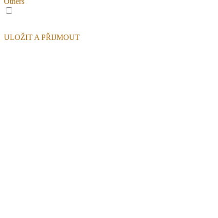
Others
Others
Other uncategorized cookies are those that are being analyzed and
have not been classified into a category as yet.
ULOŽIT A PŘIJMOUT