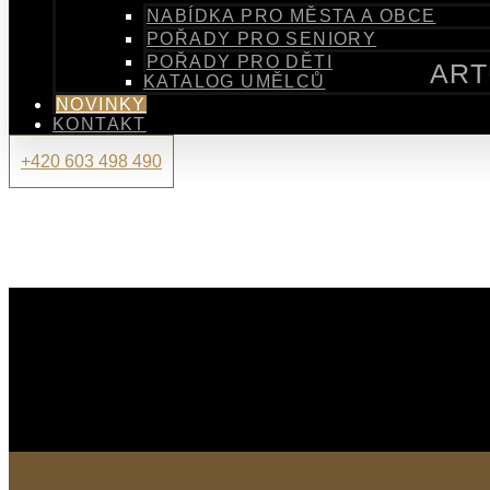
NABÍDKA PRO MĚSTA A OBCE
POŘADY PRO SENIORY
POŘADY PRO DĚTI
ARTU
KATALOG UMĚLCŮ
NOVINKY
KONTAKT
+420 603 498 490