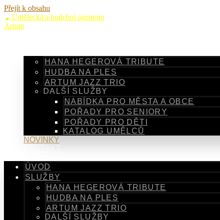
Přejít k obsahu
ÚVOD
SLUŽBY
HANA HEGEROVÁ TRIBUTE
HUDBA NA PLES
ARTUM JAZZ TRIO
DALŠÍ SLUŽBY
NABÍDKA PRO MĚSTA A OBCE
POŘADY PRO SENIORY
POŘADY PRO DĚTI
KATALOG UMĚLCŮ
NOVINKY
KONTAKT
ÚVOD
SLUŽBY
HANA HEGEROVÁ TRIBUTE
HUDBA NA PLES
ARTUM JAZZ TRIO
DALŠÍ SLUŽBY