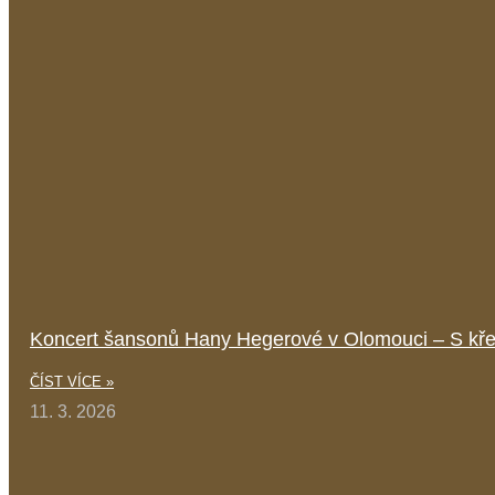
Koncert šansonů Hany Hegerové v Olomouci – S kř
ČÍST VÍCE »
11. 3. 2026