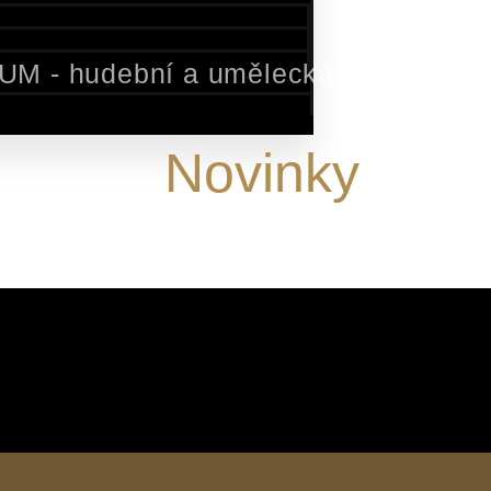
M - hudební a umělecká agentura 
Novinky