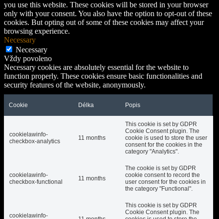
you use this website. These cookies will be stored in your browser
only with your consent. You also have the option to opt-out of these
cookies. But opting out of some of these cookies may affect your
browsing experience.
Necessary
Necessary
Vždy povoleno
Necessary cookies are absolutely essential for the website to
function properly. These cookies ensure basic functionalities and
security features of the website, anonymously.
Cookie
Délka
Popis
This cookie is set by GDPR
Cookie Consent plugin. The
cookielawinfo-
11 months
cookie is used to store the user
checkbox-analytics
consent for the cookies in the
category "Analytics".
The cookie is set by GDPR
cookielawinfo-
cookie consent to record the
11 months
checkbox-functional
user consent for the cookies in
the category "Functional".
This cookie is set by GDPR
Cookie Consent plugin. The
cookielawinfo-
11 months
cookies is used to store the