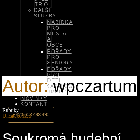
TRIO
DALŠÍ
SLUŽBY
NABÍDKA
PRO
MĚSTA
A
OBCE
POŘADY
PRO
SENIORY
POŘADY
PRO
Autor:
wpczartum
DĚTI
KATALOG
UMĚLCŮ
NOVINKY
KONTAKT
Rubriky
+420 603 498 490
Uncategorized
Soukromá hudební