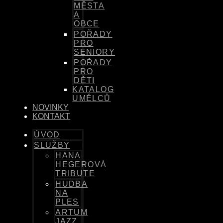
MĚSTA
A
OBCE
POŘADY
PRO
SENIORY
POŘADY
PRO
DĚTI
KATALOG
UMĚLCŮ
NOVINKY
KONTAKT
ÚVOD
SLUŽBY
HANA
HEGEROVÁ
TRIBUTE
HUDBA
NA
PLES
ARTUM
JAZZ