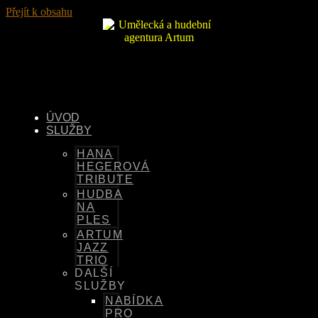
Přejít k obsahu
ÚVOD
SLUŽBY
HANA
HEGEROVÁ
TRIBUTE
HUDBA
NA
PLES
ARTUM
JAZZ
TRIO
DALŠÍ
SLUŽBY
NABÍDKA
PRO