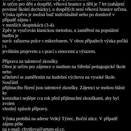
Je určen pro děti a dospělé, věková hranice u dětí je 7 let (zahájení
povinné školní docházky), u dospělých není věková hranice určena.
Výuka zpěvu je možná buď individuálně nebo po domluvě v
případě zájmu i
v menších skupinkách (3-4).
Zpěv je vyučován klasickou metodou, u zaměření na populární
hudbu je
navíc zařazena práce s mikrofonem. V obou případech výuka počítá
i s
jevištním projevem a s prací s emocemi a výrazem.
Příprava na talentové zkoušky
Obor je určen pro zájemce o studium na Střední pedagogické škole
nebo
učitelství se zaměřením na hudební výchovu na vysoké škole.
Součástí
přijímacího řízení jsou talentové zkoušky. Zájemci se mohou hlásit
ke
konzultaci nejlépe cca rok před přijímacími zkouškami, aby byl
zvolen
vhodný způsob přípravy.
Výuka probíhá na adrese Velký Týnec, Boční ulice. V případě
zájmu pište
na e-mail: chytilova@artum-ol.cz.