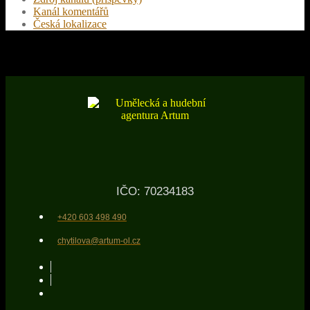
Kanál komentářů
Česká lokalizace
IČO: 70234183
+420 603 498 490
chytilova@artum-ol.cz